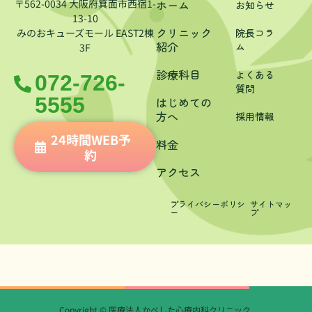
〒562-0034 大阪府箕面市西宿1-
ホーム
お知らせ
13-10
クリニック
みのおキューズモール EAST2棟
院長コラ
紹介
ム
3F
診療科目
よくある
072-726-
質問
5555
はじめての
方へ
採用情報
24時間WEB予
料金
約
アクセス
プライバシーポリシ
サイトマッ
ー
プ
Copyright © 医療法人かべした心療内科クリニック.