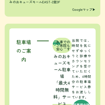
みのおキューズモールEAST-2館3F
Googleマップ▶︎
当院では、
駐車場
お車での
ご来院も
時間を気に
安心です
のご案
せずゆっく
みのおキ
りと診療や
内
カウンセリ
ューズモ
ングを受け
ール駐車
ていただく
場
ため、4時間
分の駐車場
「最大4
サービス券
時間無
をお渡しし
料」サー
ています。
ビス
駐車場の詳