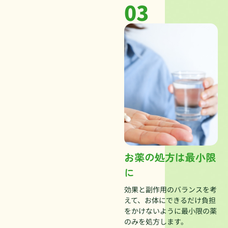
03
お薬の処方は最小限
に
効果と副作用のバランスを考
えて、お体にできるだけ負担
をかけないように最小限の薬
のみを処方します。