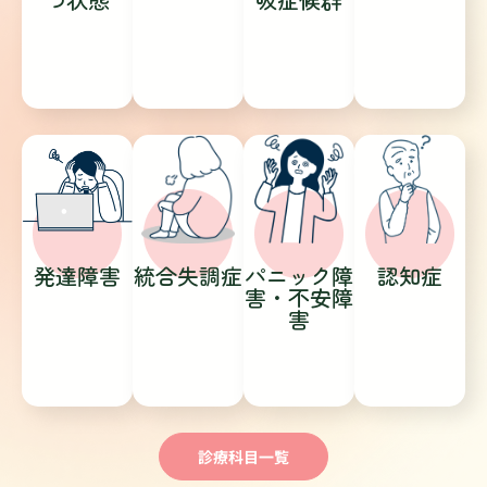
発達障害
統合失調症
パニック障
認知症
害・不安障
害
診療科目一覧