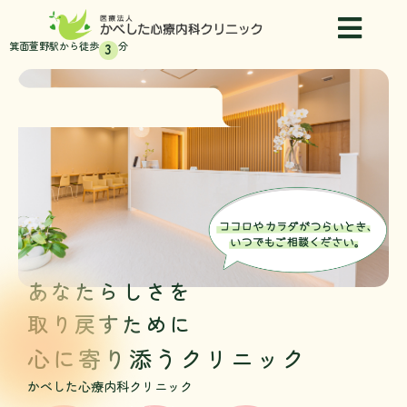
内
容
箕面萱野駅から徒歩
分
3
を
ス
キ
ッ
プ
あなたらしさを
取り戻すために
心に寄り添う
クリニック
かべした心療内科クリニック