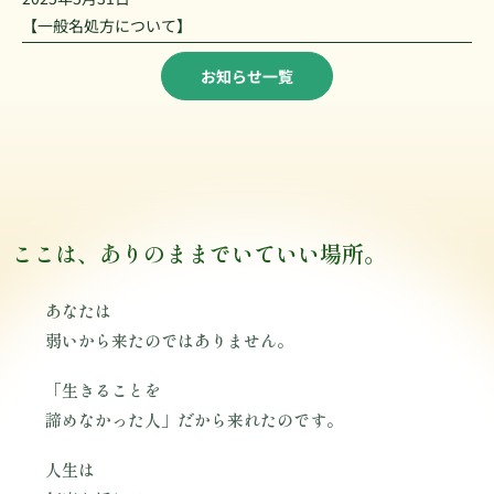
【一般名処方について】
お知らせ一覧
こ
こ
は
、
あ
り
の
ま
ま
で
い
て
い
い
場
所
。
あなたは
弱いから来たのではありません。
「生きることを
諦めなかった人」だから来れたのです。
人生は