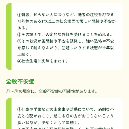
①雑談、知らない人に会うなど、他者の注視を浴びる
可能性のある1つ以上の社交場面で著しい恐怖や不安が
ある。
②その場面で、否定的な評価を受けることを恐れる。
③その状況が常恐怖や不安を誘発し、強い恐怖や不安
を感じて耐え忍んだり、回避したりする状態が半年以
上続く。
④社会生活に支障をきたす。
全般不安症
①～③ の場合に、全般不安症の可能性があります。
①仕事や学業などの出来事や活動について、過剰な不
安と心配がおこり、起こる日の方がおこらない日より
多い状態が、少なくとも半年続く。
その不安および心配は抑制が難しく、以下の症状のう