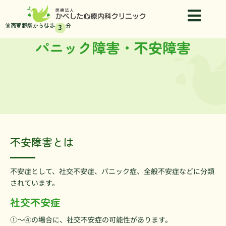
内
容
箕面萱野駅から徒歩
分
3
を
ス
パニック障害・不安障害
キ
ッ
プ
不安障害とは
不安症として、社交不安症、パニック症、全般不安症などに分類
されています。
社交不安症
①～④の場合に、社交不安症の可能性があります。