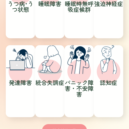
うつ病･う
睡眠障害
睡眠時無呼
強迫神経症
つ状態
吸症候群
発達障害
統合失調症
パニック障
認知症
害・不安障
害