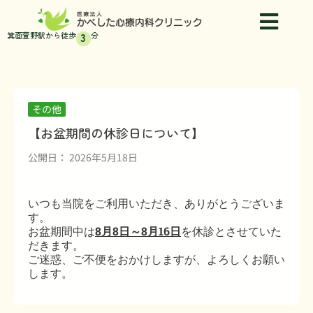
内
容
箕面萱野駅から徒歩
分
3
を
ス
キ
ッ
プ
その他
【お盆期間の休診日について】
公開日：
2026年5月18日
いつも当院をご利用いただき、ありがとうございま
す。
お盆期間中は
8月8日～8月16日
を休診とさせていた
だきます。
ご迷惑、ご不便をおかけしますが、よろしくお願い
します。